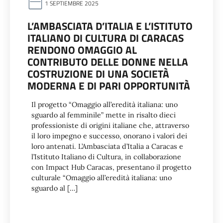
1 SEPTIEMBRE 2025
L’AMBASCIATA D’ITALIA E L’ISTITUTO
ITALIANO DI CULTURA DI CARACAS
RENDONO OMAGGIO AL
CONTRIBUTO DELLE DONNE NELLA
COSTRUZIONE DI UNA SOCIETÀ
MODERNA E DI PARI OPPORTUNITÀ
Il progetto “Omaggio all’eredità italiana: uno
sguardo al femminile” mette in risalto dieci
professioniste di origini italiane che, attraverso
il loro impegno e successo, onorano i valori dei
loro antenati. L’Ambasciata d’Italia a Caracas e
l’Istituto Italiano di Cultura, in collaborazione
con Impact Hub Caracas, presentano il progetto
culturale “Omaggio all’eredità italiana: uno
sguardo al […]