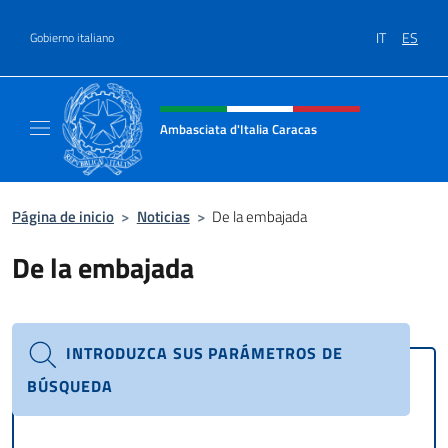
Saltar al contenido
IT
ES
Gobierno italiano
Encabezado del sitio web, redes
Ambasciata d'Italia Caracas
Il sito ufficiale dell'Ambasciata d'Italia a Ca
Página de inicio
>
Noticias
>
De la embajada
De la embajada
INTRODUZCA SUS PARÁMETROS DE
BÚSQUEDA