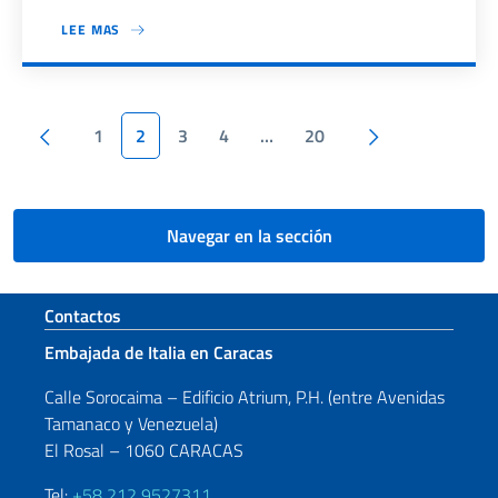
LEE MAS
Paginación
Pagina anterior
Siguiente pág
1
2
3
4
…
20
Navegar en la sección
Sezione footer
Contactos
Embajada de Italia en Caracas
Calle Sorocaima – Edificio Atrium, P.H. (entre Avenidas
Tamanaco y Venezuela)
El Rosal – 1060 CARACAS
Tel:
+58 212 9527311