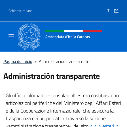
Saltar al contenido
IT
ES
Gobierno italiano
Encabezado del sitio web, redes
Ambasciata d'Italia Caracas
Il sito ufficiale dell'Ambasciata d'Italia a Ca
Página de inicio
>
Administración transparente
Administración transparente
Gli uffici diplomatico-consolari all’estero costituiscono
articolazioni periferiche del Ministero degli Affari Esteri
e della Cooperazione Internazionale, che assicura la
trasparenza dei propri dati attraverso la sezione
«amministrazione trasparente» del sito
www.esteri.it
.