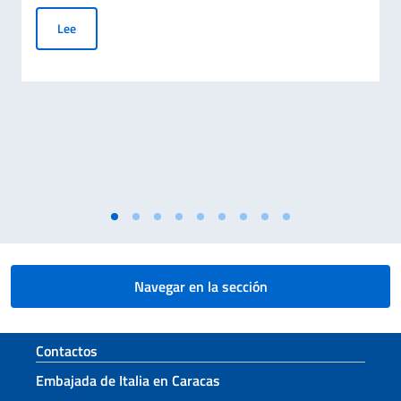
EMERGENCIA TERREMOTO VENEZUELA
Lee
Navegar en la sección
Sezione footer
Contactos
Embajada de Italia en Caracas