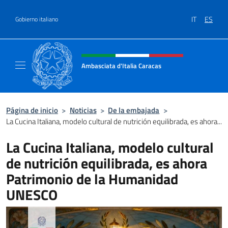
Saltar al contenido
IT
ES
Gobierno italiano
Encabezado del sitio web, redes
Ambasciata d'Italia Caracas
Il sito ufficiale dell'Ambasciata d'Italia a Ca
Página de inicio
>
Noticias
>
De la embajada
>
La Cucina Italiana, modelo cultural de nutrición equilibrada, es ahora...
La Cucina Italiana, modelo cultural
de nutrición equilibrada, es ahora
Patrimonio de la Humanidad
UNESCO