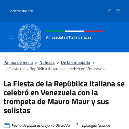
Saltar al contenido
IT
ES
Gobierno italiano
Encabezado del sitio web, redes
Ambasciata d'Italia Caracas
Il sito ufficiale dell'Ambasciata d'Italia a Ca
Página de inicio
>
Noticias
>
De la embajada
>
La Fiesta de la República Italiana se celebró en Venezuela...
La Fiesta de la República Italiana se
celebró en Venezuela con la
trompeta de Mauro Maur y sus
solistas
Fecha de publicación:
junio 06 2023
Tipología:
Noticias