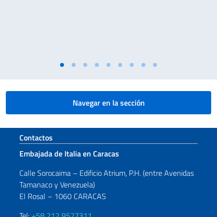
Navegar en la sección
Sezione footer
Contactos
Embajada de Italia en Caracas
Calle Sorocaima – Edificio Atrium, P.H. (entre Avenidas
Tamanaco y Venezuela)
El Rosal – 1060 CARACAS
Tel:
+58 212 9527311