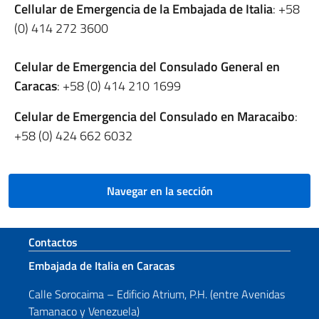
Cellular de Emergencia de la Embajada de Italia
: +58
(0) 414 272 3600
Celular de Emergencia del Consulado General en
Caracas
: +58 (0) 414 210 1699
Celular de Emergencia del Consulado en Maracaibo
:
+58 (0) 424 662 6032
Navegar en la sección
Sezione footer
Contactos
Embajada de Italia en Caracas
Calle Sorocaima – Edificio Atrium, P.H. (entre Avenidas
Tamanaco y Venezuela)