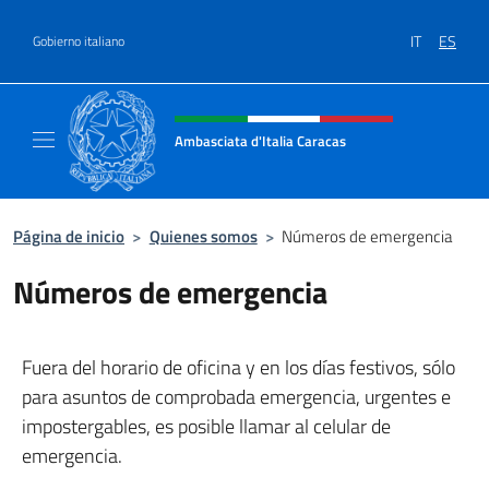
Saltar al contenido
IT
ES
Gobierno italiano
Encabezado del sitio web, redes
Ambasciata d'Italia Caracas
Il sito ufficiale dell'Ambasciata d'Italia a Ca
Página de inicio
>
Quienes somos
>
Números de emergencia
Números de emergencia
Fuera del horario de oficina y en los días festivos, sólo
para asuntos de comprobada emergencia, urgentes e
impostergables, es posible llamar al celular de
emergencia.