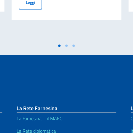
Congratulazioni ai giovani venezuelani che potranno stud
Leggi
La Rete Farnesina
L
La Farnesina – il MAECI
C
La Rete diplomatica
I