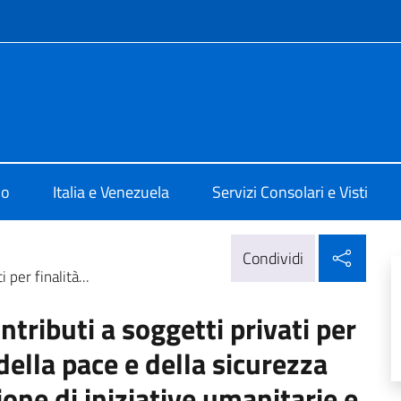
e menù
alia a Caracas
mo
Italia e Venezuela
Servizi Consolari e Visti
Condi
Condividi
 per finalità...
ntributi a soggetti privati per
ella pace e della sicurezza
ione di iniziative umanitarie e