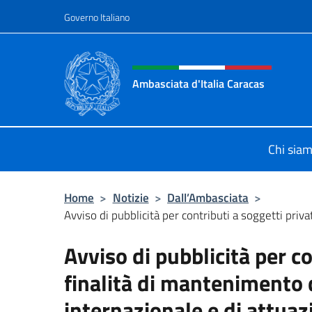
Salta al contenuto
Governo Italiano
Intestazione sito, social 
Ambasciata d'Italia Caracas
Il sito ufficiale dell'Ambasciata d'It
Chi sia
Home
>
Notizie
>
Dall’Ambasciata
>
Avviso di pubblicità per contributi a soggetti privati
Avviso di pubblicità per co
finalità di mantenimento d
internazionale e di attuaz