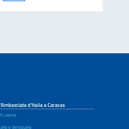
iare in Italia
Leg
’Ambasciata d’Italia a Caracas
hi siamo
talia e Venezuela