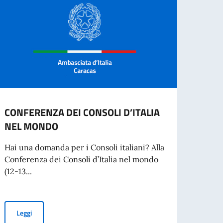
CONFERENZA DEI CONSOLI D’ITALIA
AVVI
NEL MONDO
SPON
SVOL
Hai una domanda per i Consoli italiani? Alla
REPU
Conferenza dei Consoli d’Italia nel mondo
(12-13...
L’Amb
proce
per la
CONFERENZA DEI CONSOLI D’ITALIA NEL MONDO
Leggi