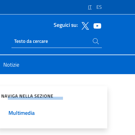
IT
ES
Seguici su:
Cerca nel sito
Ricerca sito live
Notizie
vidi sui Social Network
NAVIGA NELLA SEZIONE
Multimedia