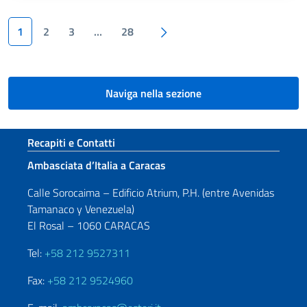
Paginazione
Pagina successiva
1
2
3
…
28
Naviga nella sezione
Sezione footer
Recapiti e Contatti
Ambasciata d’Italia a Caracas
Calle Sorocaima – Edificio Atrium, P.H. (entre Avenidas
Tamanaco y Venezuela)
El Rosal – 1060 CARACAS
Tel:
+58 212 9527311
Fax:
+58 212 9524960