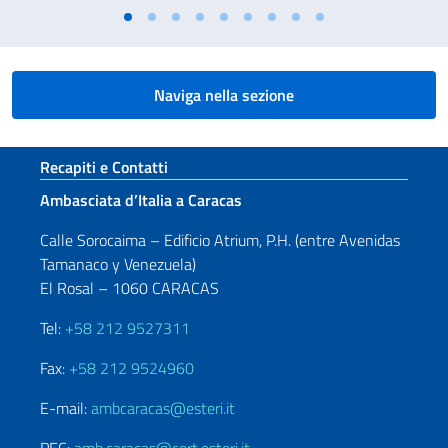
Naviga nella sezione
Sezione footer
Recapiti e Contatti
Ambasciata d’Italia a Caracas
Calle Sorocaima – Edificio Atrium, P.H. (entre Avenidas
Tamanaco y Venezuela)
El Rosal – 1060 CARACAS
Tel:
+58 212 9527311
Fax:
+58 212 9524960
E-mail:
ambcaracas@esteri.it