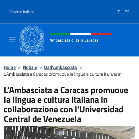
Salta al contenuto
IT
ES
Governo Italiano
Intestazione sito, social e menù
Ambasciata d'Italia Caracas
Il sito ufficiale dell'Ambasciata d'Italia a Ca
Home
>
Notizie
>
Dall’Ambasciata
>
L’Ambasciata a Caracas promuove la lingua e cultura italiana in...
L’Ambasciata a Caracas promuove
la lingua e cultura italiana in
collaborazione con l’Universidad
Central de Venezuela