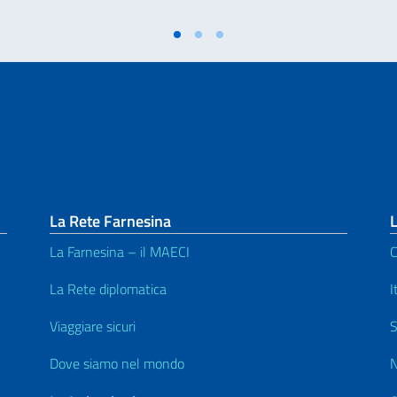
La Rete Farnesina
L
La Farnesina – il MAECI
C
La Rete diplomatica
I
Viaggiare sicuri
S
Dove siamo nel mondo
N