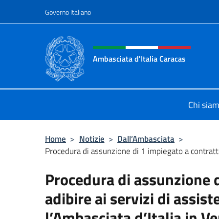
Salta al contenuto
Governo Italiano
Intestazione sito, social 
Ambasciata d'Italia Caracas
Il sito ufficiale dell'Ambasciata d'It
Chi sia
Home
>
Notizie
>
Dall’Ambasciata
>
Procedura di assunzione di 1 impiegato a contratto
Procedura di assunzione d
adibire ai servizi di assi
l’Ambasciata d’Italia in V