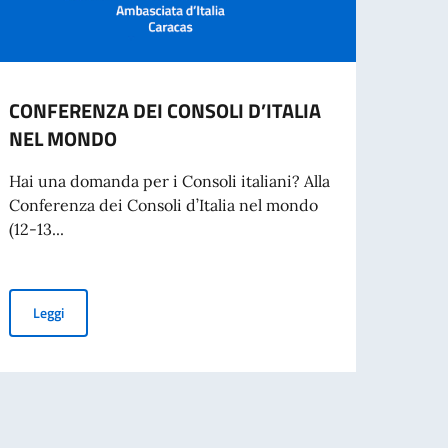
CONFERENZA DEI CONSOLI D’ITALIA
AVVI
NEL MONDO
SPON
SVOL
Hai una domanda per i Consoli italiani? Alla
REPU
Conferenza dei Consoli d’Italia nel mondo
(12-13...
L’Amb
proce
per la
CONFERENZA DEI CONSOLI D’ITALIA NEL MONDO
Leggi
iare in Italia
Leg