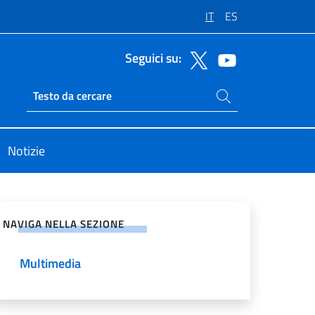
IT
ES
Seguici su:
Cerca nel sito
Ricerca sito live
Notizie
vidi sui Social Network
NAVIGA NELLA SEZIONE
Multimedia