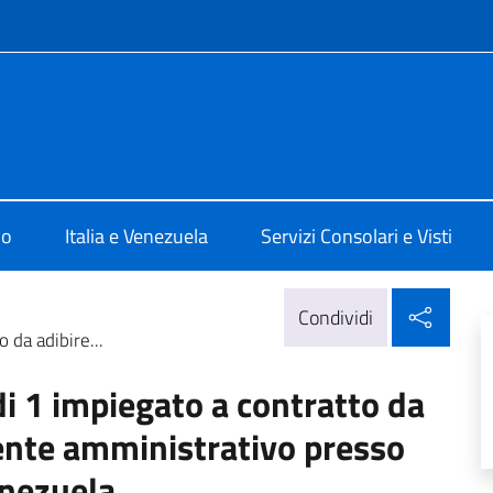
e menù
alia a Caracas
mo
Italia e Venezuela
Servizi Consolari e Visti
Condi
Condividi
 da adibire...
i 1 impiegato a contratto da
stente amministrativo presso
enezuela