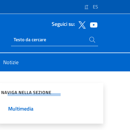
IT
ES
Seguici su:
Cerca nel sito
Ricerca sito live
Notizie
vidi sui Social Network
NAVIGA NELLA SEZIONE
Multimedia