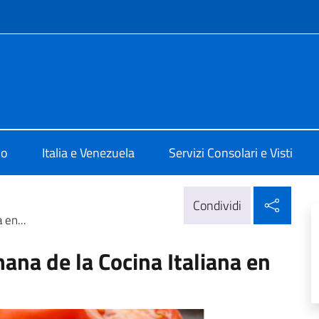
e menù
alia a Caracas
mo
Italia e Venezuela
Servizi Consolari e Visti
Condi
Condividi
 en...
ana de la Cocina Italiana en