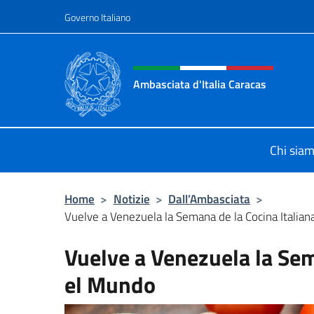
Salta al contenuto
Governo Italiano
Intestazione sito, social 
Ambasciata d'Italia Caracas
Il sito ufficiale dell'Ambasciata d'It
Chi sia
Home
>
Notizie
>
Dall’Ambasciata
>
Vuelve a Venezuela la Semana de la Cocina Italiana
Vuelve a Venezuela la Sem
el Mundo