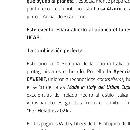
que ayuda al planeta”
, especialmente preparada
por la reconocida nutricionista
Luisa Alzuru
, co
junto a Armando Scannone.
Este evento estará abierto al público el lun
UCAB.
La combinación perfecta
Este año la IX Semana de la Cocina Italian
protagonista es el helado
.
Por ello,
la Agencia
CAVENIT,
unieron a reconocidos
sommeliers
y h
el salón de catas
Made in Italy del Urban Cup
excelencias de helado hecho al estilo italia
vinos,panetones, galletas, frutas en almíbar, 
“FeriHelados 2024”.
En las páginas Web y RRSS de la Embajada de Ital