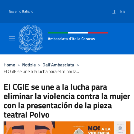
Salta al contenuto
IT
ES
Governo Italiano
Intestazione sito, social e menù
Ambasciata d'Italia Caracas
Il sito ufficiale dell'Ambasciata d'Italia a Ca
Home
>
Notizie
>
Dall’Ambasciata
>
El CGIE se une a la lucha para eliminar la...
El CGIE se une a la lucha para
eliminar la violencia contra la mujer
con la presentación de la pieza
teatral Polvo