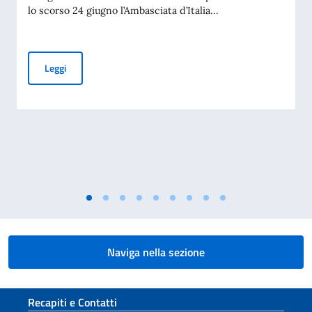
lo scorso 24 giugno l’Ambasciata d’Italia...
EMERGENZA TERREMOTO VENEZUELA
Leggi
Naviga nella sezione
Sezione footer
Recapiti e Contatti