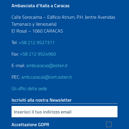
Ambasciata d’Italia a Caracas
Calle Sorocaima – Edificio Atrium, P.H. (entre Avenidas
Tamanaco y Venezuela)
El Rosal – 1060 CARACAS
Tel:
+58 212 9527311
Fax:
+58 212 9524960
E-mail:
ambcaracas@esteri.it
PEC:
amb.caracas@cert.esteri.it
Gli uffici della sede
Iscriviti alla nostra Newsletter
Inserisci la tua email
Accettazione GDPR