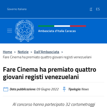
Salta al contenuto
IT
ES
Governo Italiano
Intestazione sito, social e menù
Ambasciata d'Italia Caracas
Il sito ufficiale dell'Ambasciata d'Italia a Ca
Home
>
Notizie
>
Dall’Ambasciata
>
Fare Cinema ha premiato quattro giovani registi venezuelani
Fare Cinema ha premiato quattro
giovani registi venezuelani
Data pubblicazione:
09 Giugno 2022
Tipologia:
News
Al concorso hanno partecipato 32 cortometraggi