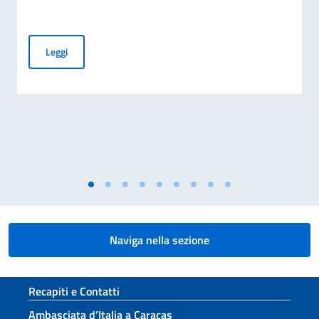
EMERGENZA TERREMOTO VENEZUELA
Leggi
Naviga nella sezione
Sezione footer
Recapiti e Contatti
Ambasciata d’Italia a Caracas