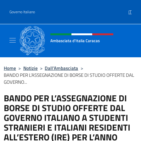
Salta al contenuto
IT
Governo Italiano
Intestazione sito, social e menù
Ambasciata d'Italia Caracas
Il sito ufficiale dell'Ambasciata d'Italia a Ca
Home
>
Notizie
>
Dall’Ambasciata
>
BANDO PER L’ASSEGNAZIONE DI BORSE DI STUDIO OFFERTE DAL
GOVERNO...
BANDO PER L’ASSEGNAZIONE DI
BORSE DI STUDIO OFFERTE DAL
GOVERNO ITALIANO A STUDENTI
STRANIERI E ITALIANI RESIDENTI
ALL’ESTERO (IRE) PER L’ANNO