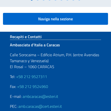
Naviga nella sezione
Sezione footer
Recapiti e Contatti
Ambasciata d’Italia a Caracas
Calle Sorocaima – Edificio Atrium, P.H. (entre Avenidas
Tamanaco y Venezuela)
El Rosal – 1060 CARACAS
Tel:
+58 212 9527311
Fax:
+58 212 9524960
E-mail:
ambcaracas@esteri.it
PEC:
amb.caracas@cert.esteri.it