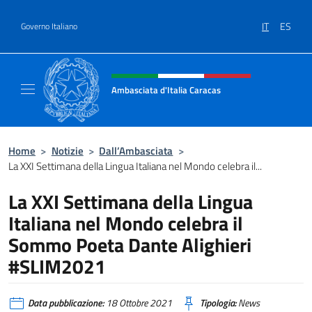
Salta al contenuto
IT
ES
Governo Italiano
Intestazione sito, social e menù
Ambasciata d'Italia Caracas
Il sito ufficiale dell'Ambasciata d'Italia a Ca
Home
>
Notizie
>
Dall’Ambasciata
>
La XXI Settimana della Lingua Italiana nel Mondo celebra il...
La XXI Settimana della Lingua
Italiana nel Mondo celebra il
Sommo Poeta Dante Alighieri
#SLIM2021
Data pubblicazione:
18 Ottobre 2021
Tipologia:
News