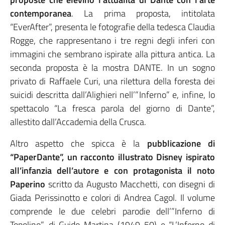
contemporanea
. La prima proposta, intitolata
“EverAfter”, presenta le fotografie della tedesca Claudia
Rogge, che rappresentano i tre regni degli inferi con
immagini che sembrano ispirate alla pittura antica. La
seconda proposta è la mostra DANTE. In un sogno
privato di Raffaele Curi, una rilettura della foresta dei
suicidi descritta dall’Alighieri nell’”Inferno” e, infine, lo
spettacolo “La fresca parola del giorno di Dante”,
allestito dall’Accademia della Crusca.
Altro aspetto che spicca è la
pubblicazione di
“PaperDante”, un racconto illustrato Disney ispirato
all’infanzia dell’autore e con protagonista il noto
Paperino
scritto da Augusto Macchetti, con disegni di
Giada Perissinotto e colori di Andrea Cagol. Il volume
comprende le due celebri parodie dell’”Inferno di
Topolino”, di Guido Martina (1949-50) e “L’Inferno di