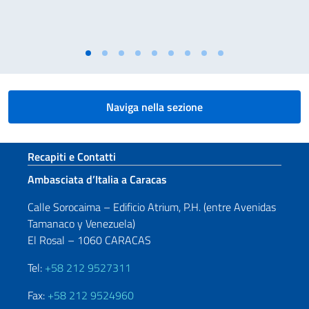
Naviga nella sezione
Sezione footer
Recapiti e Contatti
Ambasciata d’Italia a Caracas
Calle Sorocaima – Edificio Atrium, P.H. (entre Avenidas
Tamanaco y Venezuela)
El Rosal – 1060 CARACAS
Tel:
+58 212 9527311
Fax:
+58 212 9524960