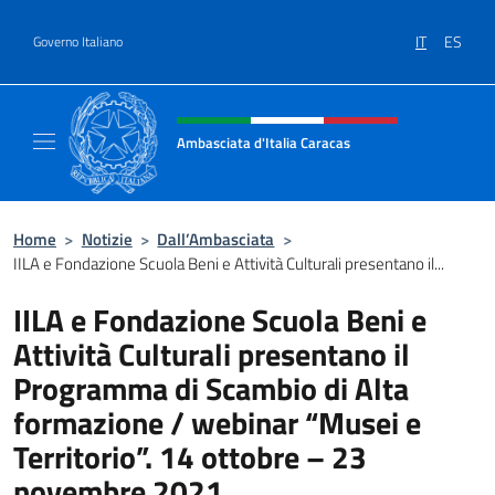
Salta al contenuto
IT
ES
Governo Italiano
Intestazione sito, social e menù
Ambasciata d'Italia Caracas
Il sito ufficiale dell'Ambasciata d'Italia a Ca
Home
>
Notizie
>
Dall’Ambasciata
>
IILA e Fondazione Scuola Beni e Attività Culturali presentano il...
IILA e Fondazione Scuola Beni e
Attività Culturali presentano il
Programma di Scambio di Alta
formazione / webinar “Musei e
Territorio”. 14 ottobre – 23
novembre 2021