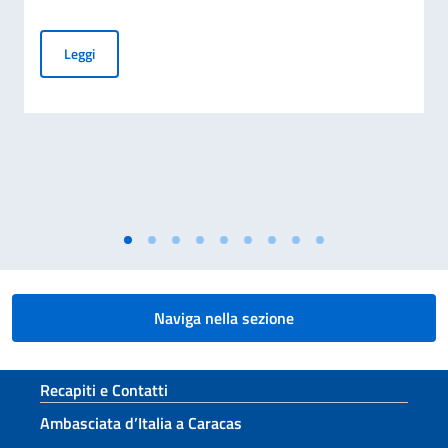
EMERGENZA TERREMOTO VENEZUELA
Leggi
Naviga nella sezione
Sezione footer
Recapiti e Contatti
Ambasciata d’Italia a Caracas