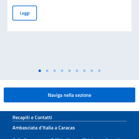
EMERGENZA TERREMOTO VENEZUELA
Leggi
Naviga nella sezione
Sezione footer
Recapiti e Contatti
Ambasciata d’Italia a Caracas