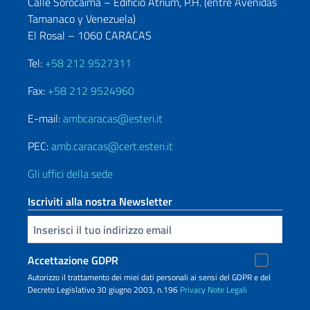
Calle Sorocaima – Edificio Atrium, P.H. (entre Avenidas
Tamanaco y Venezuela)
El Rosal – 1060 CARACAS
Tel:
+58 212 9527311
Fax:
+58 212 9524960
E-mail:
ambcaracas@esteri.it
PEC:
amb.caracas@cert.esteri.it
Gli uffici della sede
Iscriviti alla nostra Newsletter
Inserisci la tua email
Accettazione GDPR
Autorizzo il trattamento dei miei dati personali ai sensi del GDPR e del
Decreto Legislativo 30 giugno 2003, n.196
Privacy
Note Legali