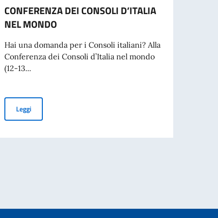
CONFERENZA DEI CONSOLI D’ITALIA
AVVI
NEL MONDO
SPON
SVOL
Hai una domanda per i Consoli italiani? Alla
REPU
Conferenza dei Consoli d’Italia nel mondo
(12-13...
L’Amb
proce
per la
CONFERENZA DEI CONSOLI D’ITALIA NEL MONDO
Leggi
iare in Italia
Leg