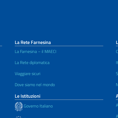
La Rete Farnesina
L
La Farnesina – il MAECI
C
La Rete diplomatica
I
Viaggiare sicuri
S
Dove siamo nel mondo
N
Le Istituzioni
A
Governo Italiano
A