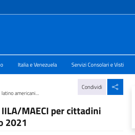
e menù
alia a Caracas
mo
Italia e Venezuela
Servizi Consolari e Visti
Condi
Condividi
latino americani...
 IILA/MAECI per cittadini
no 2021