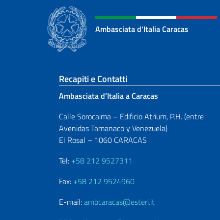
Ambasciata d'Italia Caracas
Sezione footer
Recapiti e Contatti
Ambasciata d’Italia a Caracas
Calle Sorocaima – Edificio Atrium, P.H. (entre
Avenidas Tamanaco y Venezuela)
El Rosal – 1060 CARACAS
Tel:
+58 212 9527311
Fax:
+58 212 9524960
E-mail:
ambcaracas@esteri.it