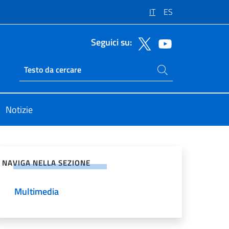
IT
ES
Seguici su:
Cerca nel sito
Ricerca sito live
Notizie
vidi sui Social Network
NAVIGA NELLA SEZIONE
Multimedia