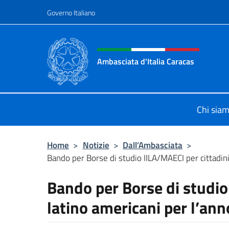
Salta al contenuto
Governo Italiano
Intestazione sito, social 
Ambasciata d'Italia Caracas
Il sito ufficiale dell'Ambasciata d'It
Chi sia
Home
>
Notizie
>
Dall’Ambasciata
>
Bando per Borse di studio IILA/MAECI per cittadini 
Bando per Borse di studio
latino americani per l’an