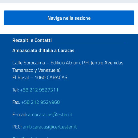
Naviga nella sezione
Sezione footer
Recapiti e Contatti
Ambasciata d’Italia a Caracas
Calle Sorocaima – Edificio Atrium, P.H. (entre Avenidas
Tamanaco y Venezuela)
El Rosal – 1060 CARACAS
Tel:
+58 212 9527311
Fax:
+58 212 9524960
E-mail:
ambcaracas@esteri.it
PEC:
amb.caracas@cert.esteri.it