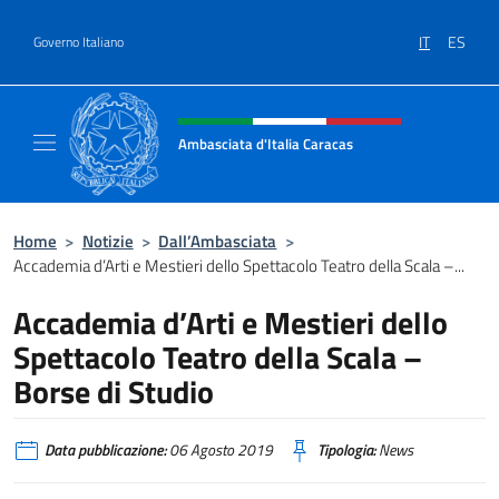
Salta al contenuto
IT
ES
Governo Italiano
Intestazione sito, social e menù
Ambasciata d'Italia Caracas
Il sito ufficiale dell'Ambasciata d'Italia a Ca
Home
>
Notizie
>
Dall’Ambasciata
>
Accademia d’Arti e Mestieri dello Spettacolo Teatro della Scala –...
Accademia d’Arti e Mestieri dello
Spettacolo Teatro della Scala –
Borse di Studio
Data pubblicazione:
06 Agosto 2019
Tipologia:
News