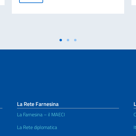
La Rete Farnesina
L
La Farnesina – il MAECI
C
La Rete diplomatica
I