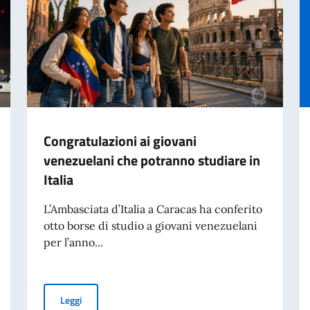
Congratulazioni ai giovani
venezuelani che potranno studiare in
Italia
L’Ambasciata d’Italia a Caracas ha conferito
otto borse di studio a giovani venezuelani
per l’anno...
Congratulazioni ai giovani venezuelani che potranno stud
Leggi