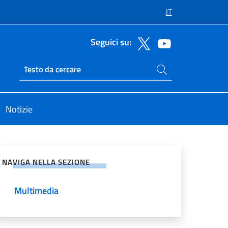
IT
Seguici su:
Cerca nel sito
Ricerca sito live
Notizie
vidi sui Social Network
NAVIGA NELLA SEZIONE
Multimedia