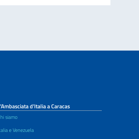
Leg
’Ambasciata d’Italia a Caracas
hi siamo
talia e Venezuela