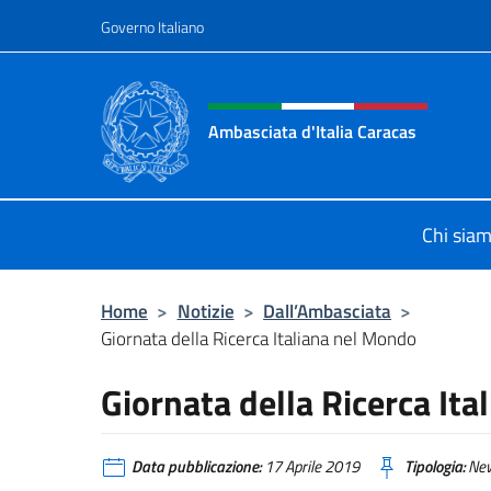
Salta al contenuto
Governo Italiano
Intestazione sito, social 
Ambasciata d'Italia Caracas
Il sito ufficiale dell'Ambasciata d'It
Chi sia
Home
>
Notizie
>
Dall’Ambasciata
>
Giornata della Ricerca Italiana nel Mondo
Giornata della Ricerca It
Data pubblicazione:
17 Aprile 2019
Tipologia:
Ne