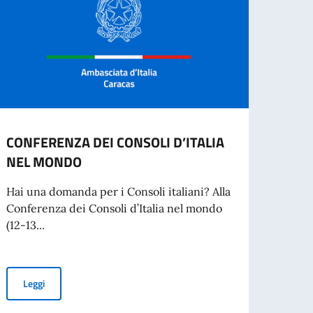
CONFERENZA DEI CONSOLI D’ITALIA
AVVI
NEL MONDO
SPON
SVOL
Hai una domanda per i Consoli italiani? Alla
REPU
Conferenza dei Consoli d’Italia nel mondo
(12-13...
L’Amb
proce
per la
CONFERENZA DEI CONSOLI D’ITALIA NEL MONDO
Leggi
iare in Italia