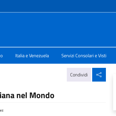
e menù
alia a Caracas
mo
Italia e Venezuela
Servizi Consolari e Visti
Condi
Condividi
aliana nel Mondo
ws