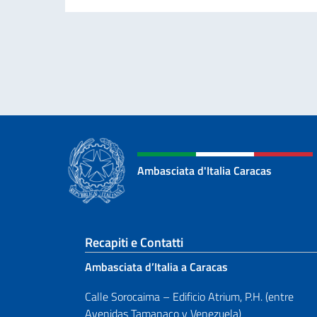
Ambasciata d'Italia Caracas
Sezione footer
Recapiti e Contatti
Ambasciata d’Italia a Caracas
Calle Sorocaima – Edificio Atrium, P.H. (entre
Avenidas Tamanaco y Venezuela)