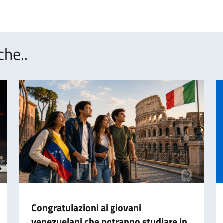
che..
Congratulazioni ai giovani
venezuelani che potranno studiare in