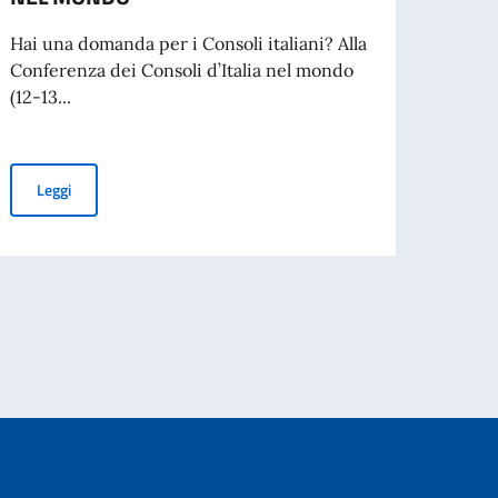
SVOL
Hai una domanda per i Consoli italiani? Alla
REPU
Conferenza dei Consoli d’Italia nel mondo
(12-13...
L’Amb
proce
per la
CONFERENZA DEI CONSOLI D’ITALIA NEL MONDO
Leggi
iare in Italia
Leg