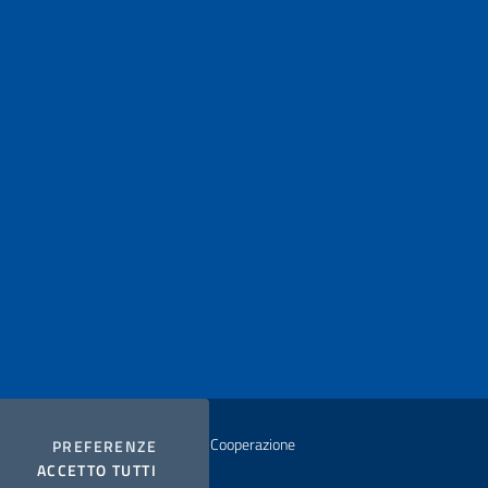
istero degli Affari Esteri e della Cooperazione
COOKIES
PREFERENZE
I COOKIES
ACCETTO TUTTI