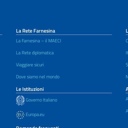
La Rete Farnesina
L
La Farnesina – il MAECI
C
La Rete diplomatica
I
Viaggiare sicuri
S
Dove siamo nel mondo
N
Le Istituzioni
A
Governo Italiano
A
Europa.eu