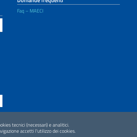
Domande frequenti
Faq – MAECI
ne di accessibilità
okies tecnici (necessari) e analitici.
2026 Copyright Min
gazione accetti l'utilizzo dei cookies.
Internazionale