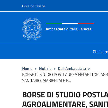
Salta al contenuto
Governo Italiano
Intestazione sito, social 
Ambasciata d'Italia Caracas
Il sito ufficiale dell'Ambasciata d'It
Chi sia
Home
>
Notizie
>
Dall’Ambasciata
>
BORSE DI STUDIO POSTLAUREA NEI SETTORI AG
SANITARIO, AMBIENTALE E...
BORSE DI STUDIO POSTL
AGROALIMENTARE, SANIT