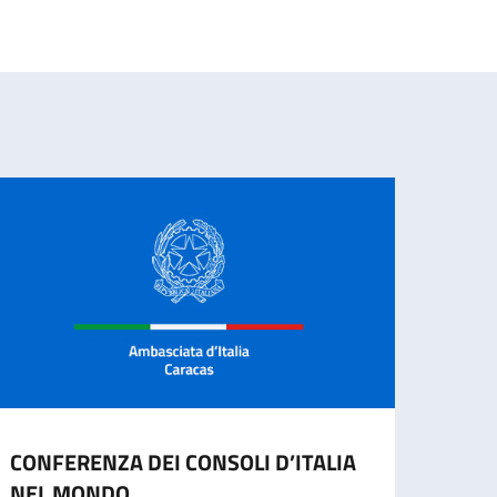
CONFERENZA DEI CONSOLI D’ITALIA
AVVI
NEL MONDO
SPON