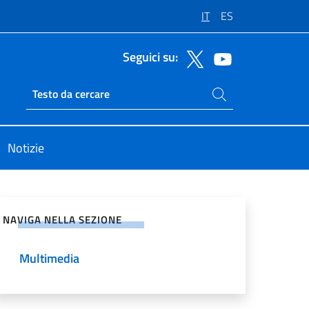
IT
ES
Seguici su:
Cerca nel sito
Ricerca sito live
Notizie
vidi sui Social Network
NAVIGA NELLA SEZIONE
Multimedia