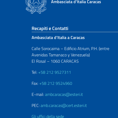
Ambasciata d'Italia Caracas
Sezione footer
Recapiti e Contatti
Ambasciata d’Italia a Caracas
Calle Sorocaima – Edificio Atrium, P.H. (entre
Avenidas Tamanaco y Venezuela)
El Rosal – 1060 CARACAS
Tel:
+58 212 9527311
Fax:
+58 212 9524960
E-mail:
ambcaracas@esteri.it
PEC:
amb.caracas@cert.esteri.it
Gli uffici della sede