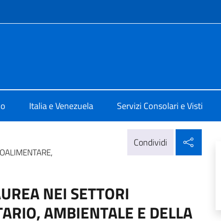
e menù
alia a Caracas
mo
Italia e Venezuela
Servizi Consolari e Visti
Condi
Condividi
ROALIMENTARE,
AUREA NEI SETTORI
ARIO, AMBIENTALE E DELLA