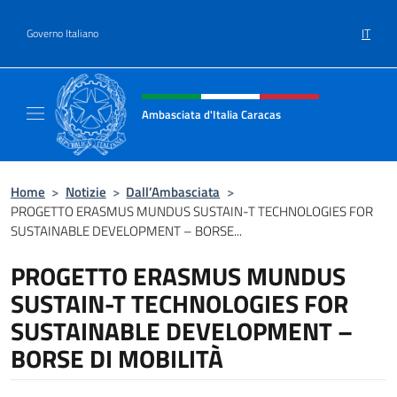
Salta al contenuto
IT
Governo Italiano
Intestazione sito, social e menù
Ambasciata d'Italia Caracas
Il sito ufficiale dell'Ambasciata d'Italia a Ca
Home
>
Notizie
>
Dall’Ambasciata
>
PROGETTO ERASMUS MUNDUS SUSTAIN-T TECHNOLOGIES FOR
SUSTAINABLE DEVELOPMENT – BORSE...
PROGETTO ERASMUS MUNDUS
SUSTAIN-T TECHNOLOGIES FOR
SUSTAINABLE DEVELOPMENT –
BORSE DI MOBILITÀ